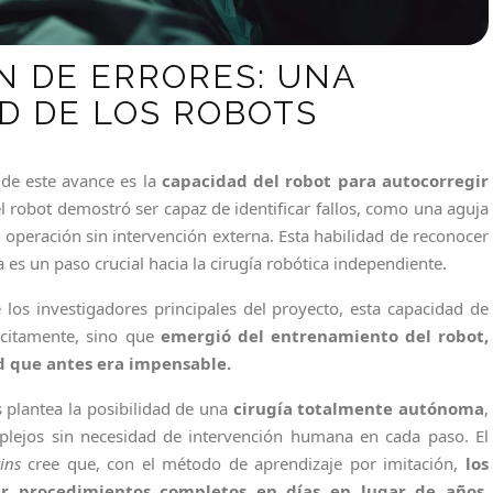
 DE ERRORES: UNA
D DE LOS ROBOTS
de este avance es la
capacidad del robot para autocorregir
l robot demostró ser capaz de identificar fallos, como una aguja
su operación sin intervención externa. Esta habilidad de reconocer
 un paso crucial hacia la cirugía robótica independiente.
 los investigadores principales del proyecto, esta capacidad de
ícitamente, sino que
emergió del entrenamiento del robot,
 que antes era impensable.
s plantea la posibilidad de una
cirugía totalmente autónoma
,
plejos sin necesidad de intervención humana en cada paso. El
ins
cree que, con el método de aprendizaje por imitación,
los
er procedimientos completos en días en lugar de años
,