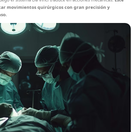
icar movimientos quirúrgicos con gran precisión y
aso.