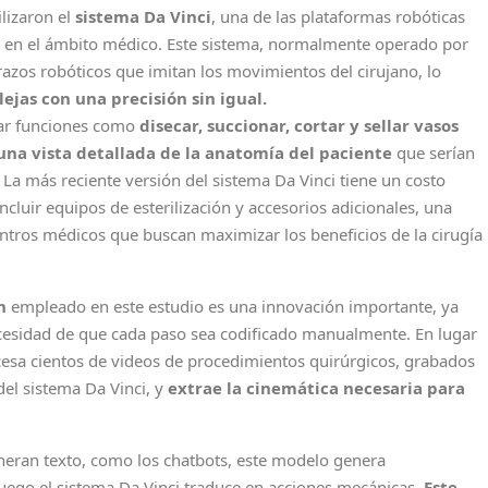
ilizaron el
sistema Da Vinci
, una de las plataformas robóticas
 en el ámbito médico. Este sistema, normalmente operado por
azos robóticos que imitan los movimientos del cirujano, lo
jas con una precisión sin igual.
zar funciones como
disecar, succionar, cortar y sellar vasos
una vista detallada de la anatomía del paciente
que serían
. La más reciente versión del sistema Da Vinci tiene un costo
cluir equipos de esterilización y accesorios adicionales, una
entros médicos que buscan maximizar los beneficios de la cirugía
n
empleado en este estudio es una innovación importante, ya
ecesidad de que cada paso sea codificado manualmente. En lugar
ocesa cientos de videos de procedimientos quirúrgicos, grabados
l sistema Da Vinci, y
extrae la cinemática necesaria para
neran texto, como los chatbots, este modelo genera
uego el sistema Da Vinci traduce en acciones mecánicas.
Este