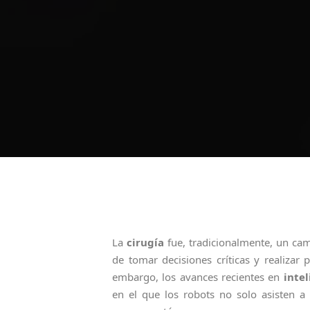
La
cirugía
fue, tradicionalmente, un ca
de tomar decisiones críticas y realizar 
embargo, los avances recientes en
intel
en el que los robots no solo asisten a 