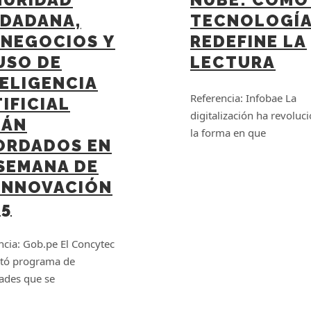
UDADANA,
TECNOLOGÍ
ONEGOCIOS Y
REDEFINE LA
USO DE
LECTURA
ELIGENCIA
Referencia: Infobae La
IFICIAL
digitalización ha revoluc
RÁN
la forma en que
ORDADOS EN
 SEMANA DE
 INNOVACIÓN
25
ncia: Gob.pe El Concytec
tó programa de
dades que se