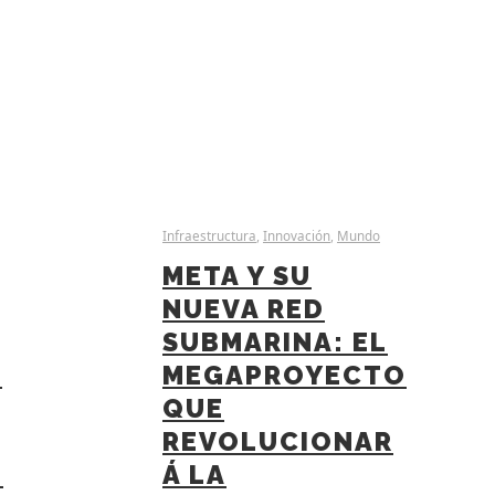
Infraestructura
,
Innovación
,
Mundo
META Y SU
NUEVA RED
SUBMARINA: EL
E
MEGAPROYECTO
QUE
REVOLUCIONAR
N
Á LA