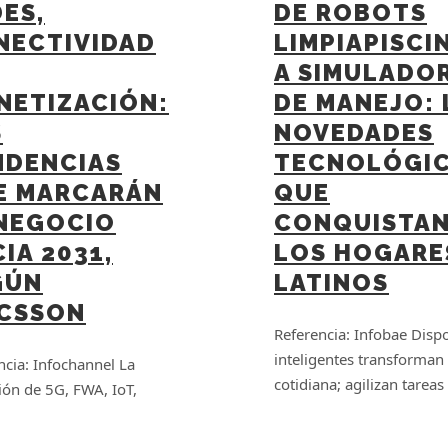
ES,
DE ROBOTS
NECTIVIDAD
LIMPIAPISCI
A SIMULADO
NETIZACIÓN:
DE MANEJO: 
S
NOVEDADES
NDENCIAS
TECNOLÓGI
E MARCARÁN
QUE
 NEGOCIO
CONQUISTAN
IA 2031,
LOS HOGARE
GÚN
LATINOS
ICSSON
Referencia: Infobae Dispo
inteligentes transforman 
ncia: Infochannel La
cotidiana; agilizan tareas
ión de 5G, FWA, IoT,