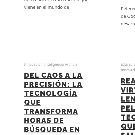
viene en el mundo de
Refere
de Goo
desarr
Innovación
,
Inteligencia Artificial
Educació
Innovac
DEL CAOS A LA
RE
PRECISIÓN: LA
VIR
TECNOLOGÍA
LE
QUE
PEL
TRANSFORMA
TE
HORAS DE
QU
BÚSQUEDA EN