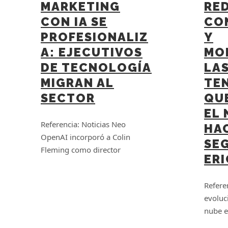
MARKETING
RED
CON IA SE
CO
PROFESIONALIZ
Y
A: EJECUTIVOS
MO
DE TECNOLOGÍA
LA
MIGRAN AL
TE
SECTOR
QU
EL
Referencia: Noticias Neo
HAC
OpenAI incorporó a Colin
SE
Fleming como director
ER
Refere
evoluc
nube e