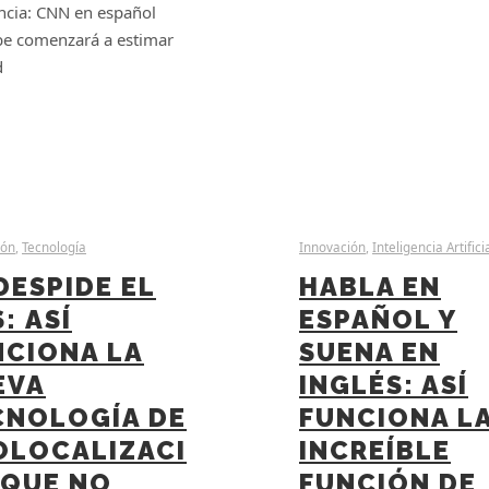
ncia: CNN en español
e comenzará a estimar
d
ión
,
Tecnología
Innovación
,
Inteligencia Artifici
DESPIDE EL
HABLA EN
: ASÍ
ESPAÑOL Y
NCIONA LA
SUENA EN
EVA
INGLÉS: ASÍ
CNOLOGÍA DE
FUNCIONA L
OLOCALIZACI
INCREÍBLE
 QUE NO
FUNCIÓN DE