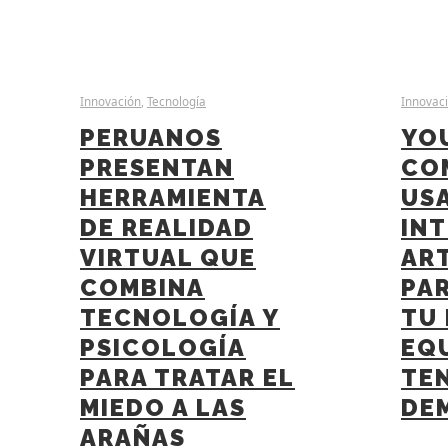
Innovación
,
Tecnología
Innovac
PERUANOS
YO
PRESENTAN
CO
HERRAMIENTA
US
DE REALIDAD
INT
VIRTUAL QUE
ART
COMBINA
PA
TECNOLOGÍA Y
TU 
PSICOLOGÍA
EQ
PARA TRATAR EL
TE
MIEDO A LAS
DE
ARAÑAS