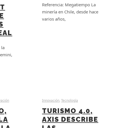
Referencia: Megatiempo La
ET
minería en Chile, desde hace
E
varios años,
S
EAL
 la
Gemini,
vación
Innovación
,
Tecnología
O,
TURISMO 4.0,
LA
AXIS DESCRIBE
 LA
LAS