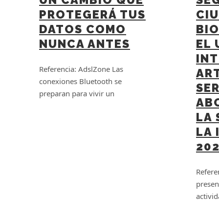
PROTEGERÁ TUS
CI
DATOS COMO
BI
NUNCA ANTES
EL 
INT
Referencia: AdslZone Las
ART
conexiones Bluetooth se
SE
preparan para vivir un
AB
LA
LA
20
Refere
presen
activi