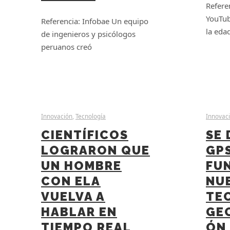
Refere
YouTub
Referencia: Infobae Un equipo
la eda
de ingenieros y psicólogos
peruanos creó
Innovación
,
Tecnología
Innovac
CIENTÍFICOS
SE 
LOGRARON QUE
GPS
UN HOMBRE
FU
CON ELA
NU
VUELVA A
TE
HABLAR EN
GE
TIEMPO REAL
ÓN