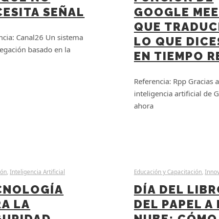
CESITA SEÑAL
GOOGLE ME
QUE TRADUC
ncia: Canal26 Un sistema
LO QUE DICE
egación basado en la
EN TIEMPO R
Referencia: Rpp Gracias a
inteligencia artificial de 
ahora
ión
,
Inteligencia Artificial
Educación y Capacitación
,
Inno
CNOLOGÍA
DÍA DEL LIBR
A LA
DEL PAPEL A 
GURIDAD
NUBE: CÓMO