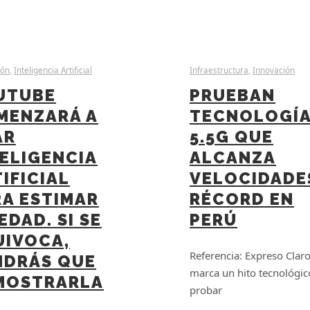
ión
,
Inteligencia Artificial
Infraestructura
,
Innovación
UTUBE
PRUEBAN
MENZARÁ A
TECNOLOGÍ
AR
5.5G QUE
ELIGENCIA
ALCANZA
IFICIAL
VELOCIDADE
RA ESTIMAR
RÉCORD EN
EDAD. SI SE
PERÚ
UIVOCA,
Referencia: Expreso Clar
NDRÁS QUE
marca un hito tecnológic
MOSTRARLA
probar