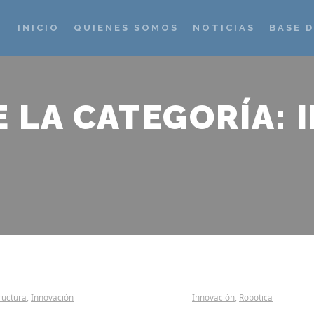
INICIO
QUIENES SOMOS
NOTICIAS
BASE 
E LA CATEGORÍA:
ructura
,
Innovación
Innovación
,
Robotica