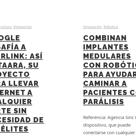
ructura
,
Innovación
Innovación
,
Robotica
OGLE
COMBINAN
AFÍA A
IMPLANTES
RLINK: ASÍ
MEDULARES
TAARA, SU
CON ROBÓTI
OYECTO
PARA AYUDAR
RA LLEVAR
CAMINAR A
ERNET A
PACIENTES 
ALQUIER
PARÁLISIS
TE SIN
Referencia: Agencia Sinc 
CESIDAD DE
dispositivo, que puede
ÉLITES
conectarse con cualquier