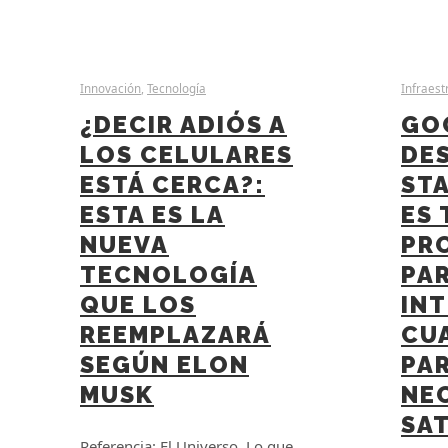
Innovación
,
Tecnología
Infraest
¿DECIR ADIÓS A
GO
LOS CELULARES
DES
ESTÁ CERCA?:
STA
ESTA ES LA
ES 
NUEVA
PR
TECNOLOGÍA
PA
QUE LOS
INT
REEMPLAZARÁ
CU
SEGÚN ELON
PAR
MUSK
NE
SAT
Referencia: El Universo Lo que