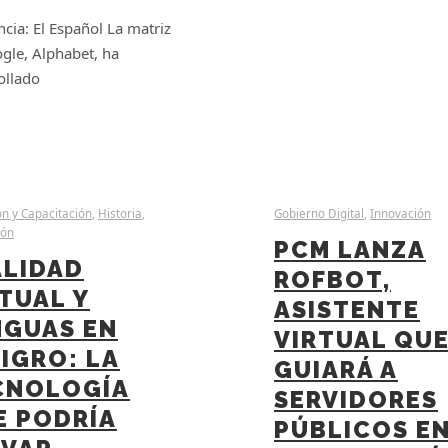
ncia: El Español La matriz
gle, Alphabet, ha
ollado
n y Capacitación
,
Historia
,
Gobierno Digital
,
Innovación
ión
PCM LANZA
ALIDAD
ROFBOT,
TUAL Y
ASISTENTE
NGUAS EN
VIRTUAL QU
IGRO: LA
GUIARÁ A
CNOLOGÍA
SERVIDORES
E PODRÍA
PÚBLICOS E