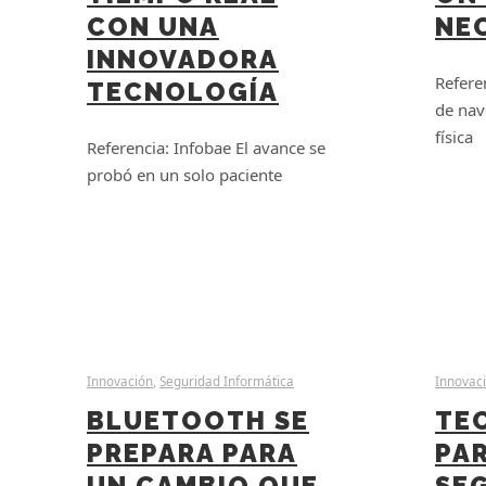
CON UNA
NE
INNOVADORA
Refere
TECNOLOGÍA
de nav
física
Referencia: Infobae El avance se
probó en un solo paciente
Innovación
,
Seguridad Informática
Innovac
BLUETOOTH SE
TE
PREPARA PARA
PAR
UN CAMBIO QUE
SE